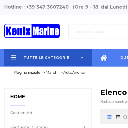
Hotline : +39 347 3607240 (Ore 9 - 18, dal Lunedì
TUTTE LE CATEGORIE
OUT
Pagina iniziale
>
Marchi
>
AutoAnchor
Elenco
HOME
Radiocomandi wir
Contametri
Ci
Elettricità Di Bordo