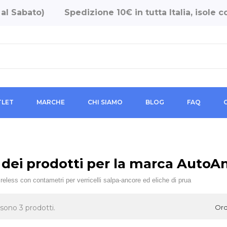
 al Sabato)
Spedizione 10€ in tutta Italia, isole
LET
MARCHE
CHI SIAMO
BLOG
FAQ
 dei prodotti per la marca AutoA
eless con contametri per verricelli salpa-ancore ed eliche di prua
 sono 3 prodotti.
Ord