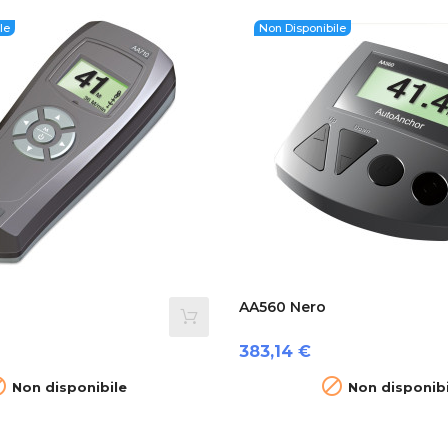
le
Non Disponibile
AA560 Nero
Prezzo
383,14 €


Non disponibile
Non disponibi