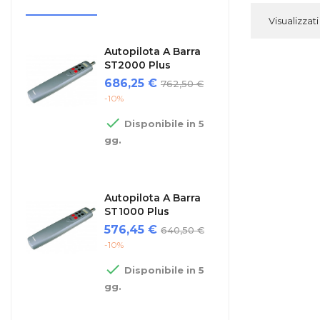
Visualizzati 
Autopilota A Barra
ST2000 Plus
Prezzo
Prezzo
686,25 €
762,50 €
regolare
-10%

Disponibile in 5
gg.
Autopilota A Barra
ST1000 Plus
Prezzo
Prezzo
576,45 €
640,50 €
regolare
-10%

Disponibile in 5
gg.