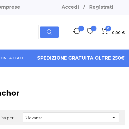
 comprese
Accedi
/
Registrati
0
- 0,00 €
SPEDIZIONE GRATUITA OLTRE 250€
CONTATTACI
nchor

ina per:
Rilevanza