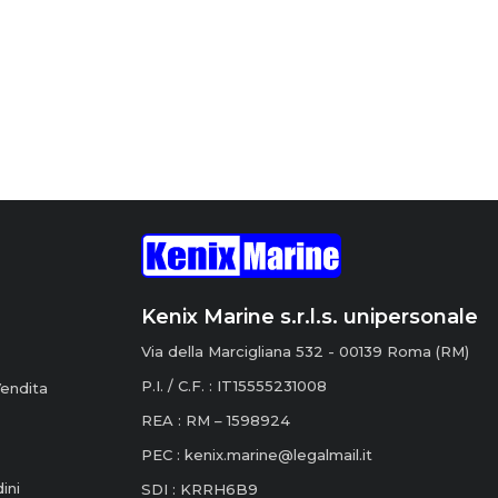
Kenix Marine s.r.l.s. unipersonale
Via della Marcigliana 532 - 00139 Roma (RM)
P.I. / C.F. : IT15555231008
Vendita
REA : RM – 1598924
PEC :
kenix.marine@legalmail.it
ini
SDI : KRRH6B9