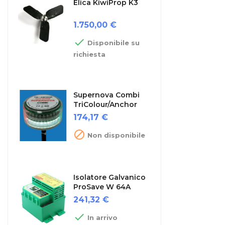
Elica KiwiProp K3
Prezzo
1.750,00 €

Disponibile su
richiesta
Supernova Combi
TriColour/Anchor
Prezzo
174,17 €

Non disponibile
Isolatore Galvanico
ProSave W 64A
Prezzo
241,32 €

In arrivo