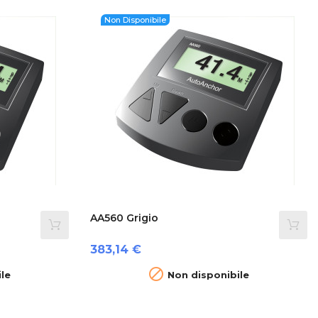
Non Disponibile
AA560 Grigio
Prezzo
383,14 €

le
Non disponibile