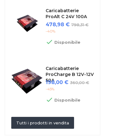
Caricabatterie
ProAlt C 24V 100A
Prezzo
Prezzo
478,98 €
798,31 €
regolare
-40%

Disponibile
Caricabatterie
ProCharge B 12V-12V
50A
Prezzo
Prezzo
198,00 €
360,00 €
regolare
-45%

Disponibile
Tutti i prodotti in vendita