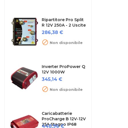
Ripartitore Pro Split
R 12V 250A - 2 Uscite
Prezzo
286,38 €

Non disponibile
Inverter ProPower Q
12V 1000W
Prezzo
345,14 €

Non disponibile
Caricabatterie
ProCharge B 12V-12V
25A Stagno IP68
Prezzo
448,96 €