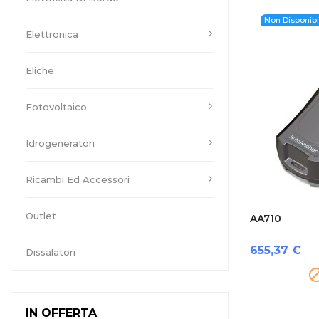
Non Disponibi
Elettronica
Eliche
Fotovoltaico
Idrogeneratori
Ricambi Ed Accessori
Outlet
AA710
Prezzo
655,37 €
Dissalatori
IN OFFERTA