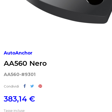
AutoAnchor
AA560 Nero
AA560-#9301
Condividi
Twitta
Pinterest
Condividi
383,14 €
Tasse incluse