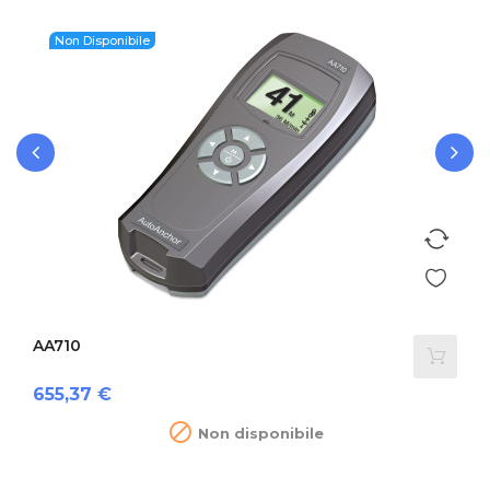
Non Disponibile
‹
›
AA710
Prezzo
655,37 €

Non disponibile