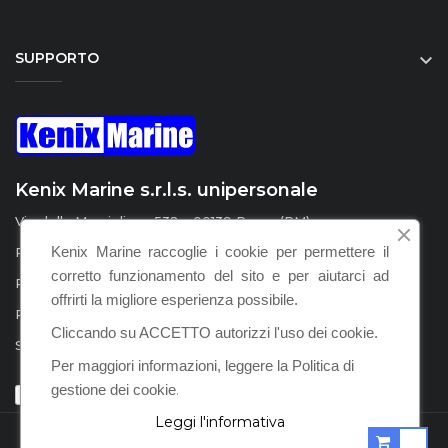
SUPPORTO

Kenix Marine s.r.l.s. unipersonale
Via della Marcigliana 532 - 00139 Roma (RM)
Kenix Marine raccoglie i cookie per permettere il
P.I. / C.F. : IT15555231008
corretto funzionamento del sito e per aiutarci ad
REA : RM – 1598924
offrirti la migliore esperienza possibile.
PEC :
kenix.marine@legalmail.it
Cliccando su ACCETTO autorizzi l'uso dei cookie.
SDI : KRRH6B9
Per maggiori informazioni, leggere la Politica di
gestione dei cookie
.
Leggi l'informativa
POWERED BY KENIX MARINE S.R.L.S. © 2021