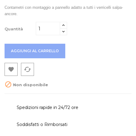
Contametri con montaggio a pannello adatto a tutti i verricelli salpa-
ancore.
Quantità
AGGIUNGI AL CARRELLO
cached


Non disponibile
Spedizioni rapide in 24/72 ore
Soddisfatti o Rimborsati