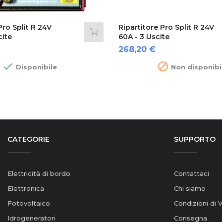
Pro Split R 24V
Ripartitore Pro Split R 24V
cite
60A - 3 Uscite
Prezzo
268,20 €


Disponibile
Non disponibi
CATEGORIE
SUPPORTO
Elettricità di bordo
Contattaci
Elettronica
Chi siamo
Fotovoltaico
Condizioni di 
Idrogeneratori
Consegna