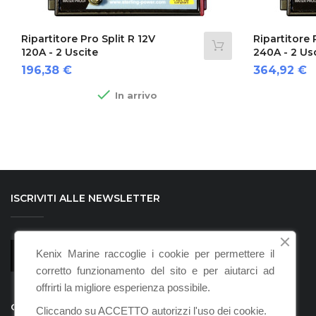
Ripartitore Pro Split R 12V
Ripartitore 
120A - 2 Uscite
240A - 2 Us
Prezzo
Prezzo
196,38 €
364,92 €

In arrivo
ISCRIVITI ALLE NEWSLETTER
Kenix Marine raccoglie i cookie per permettere il
corretto funzionamento del sito e per aiutarci ad
offrirti la migliore esperienza possibile.
CHIAMACI
Cliccando su ACCETTO autorizzi l'uso dei cookie.