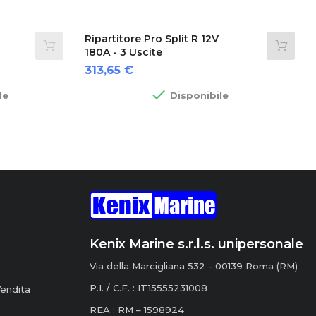
Ripartitore Pro Split R 12V
180A - 3 Uscite
Prezzo
313,65 €

le
Disponibile
Kenix Marine s.r.l.s. unipersonale
Via della Marcigliana 532 - 00139 Roma (RM)
P.I. / C.F. : IT15555231008
Vendita
REA : RM – 1598924