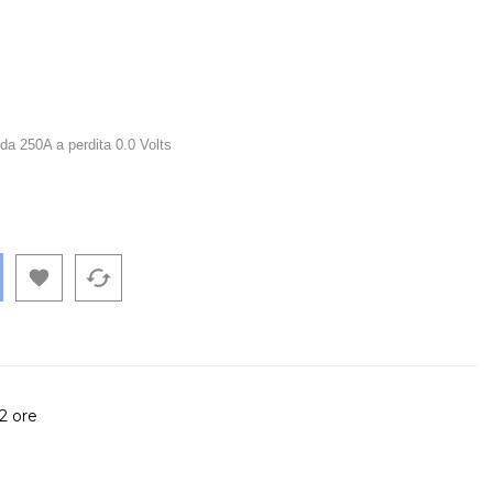
t
V da 250A a perdita 0.0 Volts
cached

72 ore