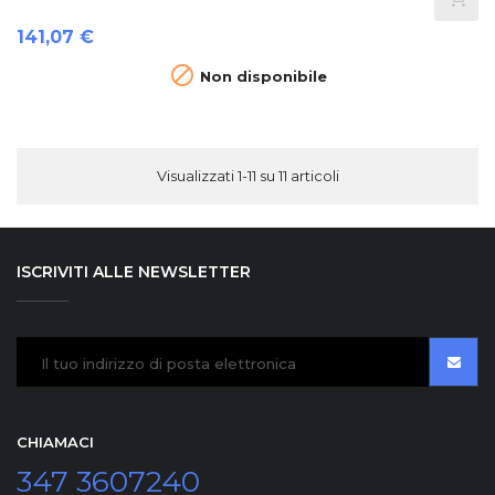
Prezzo
141,07 €

Non disponibile
Visualizzati 1-11 su 11 articoli
ISCRIVITI ALLE NEWSLETTER
CHIAMACI
347 3607240