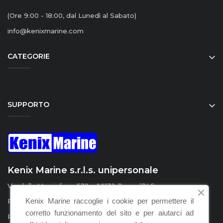
(Ore 9:00 - 18:00, dal Lunedì al Sabato)
info@kenixmarine.com
CATEGORIE

SUPPORTO

Kenix Marine s.r.l.s. unipersonale
Via della Marcigliana 532 - 00139 Roma (RM)
Kenix Marine raccoglie i cookie per permettere il
P.I. / C.F. : IT15555231008
corretto funzionamento del sito e per aiutarci ad
REA : RM – 1598924