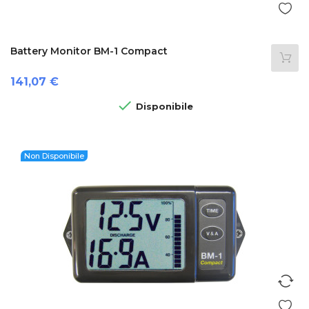
Battery Monitor BM-1 Compact
Prezzo
141,07 €

Disponibile
Non Disponibile