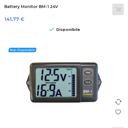
Battery Monitor BM-1 24V
Prezzo
141,77 €

Disponibile
Non Disponibile