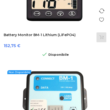
Battery Monitor BM-1 Lithium (LiFePO4)
Prezzo
152,75 €

Disponibile
Non Disponibile