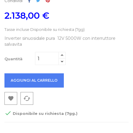
Condividi
Twitta
Pinterest
Condividi
2.138,00 €
Tasse incluse
Disponibile su richiesta (7gg)
Inverter sinuosidale pura 12V 5000W con interruttore
salvavita
Quantità
AGGIUNGI AL CARRELLO
cached


Disponibile su richiesta (7gg.)