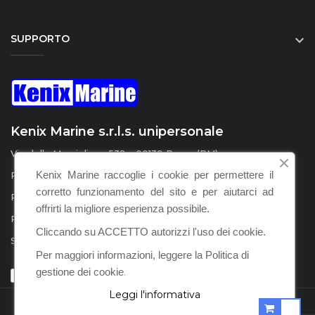
SUPPORTO

Kenix Marine s.r.l.s. unipersonale
Via della Marcigliana 532 - 00139 Roma (RM)
Kenix Marine raccoglie i cookie per permettere il
P.I. / C.F. : IT15555231008
corretto funzionamento del sito e per aiutarci ad
REA : RM – 1598924
offrirti la migliore esperienza possibile.
PEC :
kenix.marine@legalmail.it
Cliccando su ACCETTO autorizzi l'uso dei cookie.
SDI : KRRH6B9
Per maggiori informazioni, leggere la Politica di
gestione dei cookie
.
Leggi l'informativa
POWERED BY KENIX MARINE S.R.L.S. © 2021