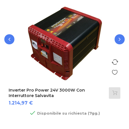
‹
›
Inverter Pro Power 24V 3000W Con
Interruttore Salvavita
Prezzo
1.214,97 €

Disponibile su richiesta (7gg.)