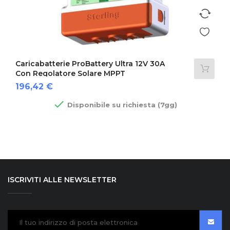
Caricabatterie ProBattery Ultra 12V 30A
Con Regolatore Solare MPPT
Prezzo
196,42 €

Disponibile su richiesta (7gg)
ISCRIVITI ALLE NEWSLETTER