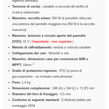
ingresso illimitato)
Tensione di uscita:
variabile a seconda del profilo di
ricarica selezionato
Massimo.
raccolta solare:
350 W (è possibile utilizzare
una potenza del pannello maggiore ma 350 W è la raccolta
massima)
Massimo.
tensione a circuito aperto del pannello
(VOC):
31 V (
Importante - non superare
)
Metodo di raffreddamento:
ventola a velocità variabile
Collegamento dei cavi:
Morsetti a vite
Massimo.
dimensioni cavo per connessioni B2B e
2
MPPT:
16mm
Grado di protezione ingresso:
IP21 (a prova di
gocciolamento - se montato verticalmente)
Peso:
1,4 kg
Dimensioni complessive:
198 (A) x 164 (L) x 71 (P) mm
Diametro del foro di fissaggio:
4,5 mm
Conforme ai seguenti standard:
E-Marked (adatto per
montaggio OEM