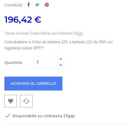
Condividi
Twitta
Pinterest
Condividi
196,42 €
Tasse incluse
Disponibile su richiesta (7gg)
Caricabatterie a 4 fasi da batteria 12V a batteria 12V da 30A con
regolatore solare MPPT
Quantità
AGGIUNGI AL CARRELLO
cached


Disponibile su richiesta (7gg)