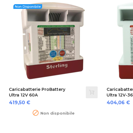
Non Disponibile
Caricabatterie ProBattery
Caricabatte
Ultra 12V 60A
Ultra 12V-3
Prezzo
Prezzo
419,50 €
404,06 €

Non disponibile