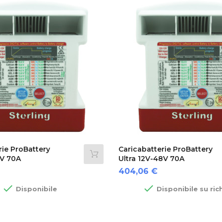
rie ProBattery
Caricabatterie ProBattery
6V 70A
Ultra 12V-48V 70A
Prezzo
404,06 €


Disponibile
Disponibile su ric