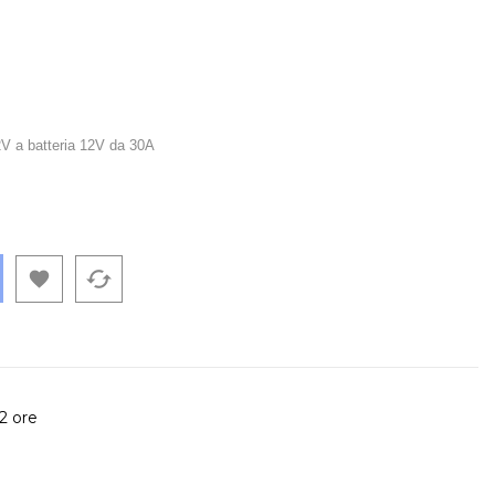
t
12V a batteria 12V da 30A
cached

72 ore