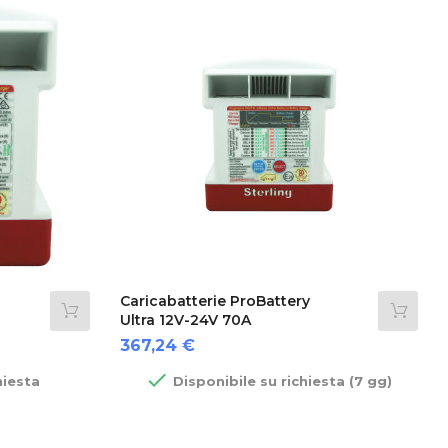
Caricabatterie ProBattery
Ultra 12V-24V 70A
Prezzo
367,24 €

hiesta
Disponibile su richiesta (7 gg)