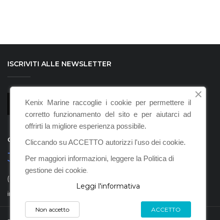
ISCRIVITI ALLE NEWSLETTER
Kenix Marine raccoglie i cookie per permettere il
corretto funzionamento del sito e per aiutarci ad
offrirti la migliore esperienza possibile.
CHIAMACI
Cliccando su ACCETTO autorizzi l'uso dei cookie.
347 3607240
Per maggiori informazioni, leggere la Politica di
gestione dei cookie
.
(Ore 9:00 - 18:00, dal Lunedì al Sabato)
Leggi l'informativa
info@kenixmarine.com
Non accetto
ACCETTO