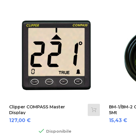
Clipper COMPASS Master
BM-1/BM-2 C
Display
5Mt
Prezzo
Prezzo
127,00 €
15,43 €

Disponibile