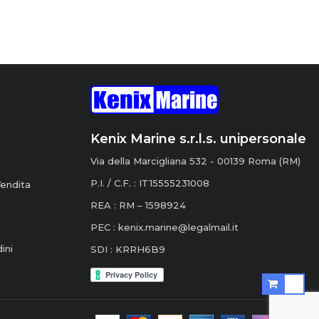
Kenix Marine s.r.l.s. unipersonale
Via della Marcigliana 532 - 00139 Roma (RM)
P.I. / C.F. : IT15555231008
Vendita
REA : RM – 1598924
PEC :
kenix.marine@legalmail.it
ini
SDI : KRRH6B9