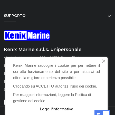
SUPPORTO

Kenix Marine s.r.l.s. unipersonale
Via della Marcigliana 532 - 00139 Roma (RM)
Kenix Marine raccoglie i cookie per permettere il
P.I. / C.F. : IT15555231008
corretto funzionamento del sito e per aiutarci ad
REA : RM – 1598924
offrirti la migliore esperienza possibile.
PEC :
kenix.marine@legalmail.it
Cliccando su ACCETTO autorizzi l'uso dei cookie.
SDI : KRRH6B9
Per maggiori informazioni, leggere la Politica di
gestione dei cookie
.
Leggi l'informativa
POWERED BY KENIX MARINE S.R.L.S. © 2021