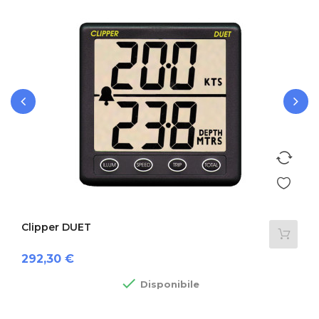
‹
›
Clipper DUET
Prezzo
292,30 €

Disponibile