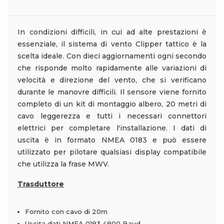
In condizioni
difficili
,
in cui
ad alte prestazioni è
essenziale
,
il sistema di
vento
Clipper
tattico
è la
scelta ideale
.
Con dieci
aggiornamenti ogni
secondo
che
risponde molto
rapidamente alle
variazioni di
velocità
e direzione del vento
,
che si verificano
durante le manovre
difficili
.
Il sensore
viene fornito
completo di
un kit di montaggio
albero,
20
metri di
cavo
leggerezza
e tutti i
necessari
connettori
elettrici
per completare l'installazione
.
I dati di
uscita
è in formato
NMEA
0183
e può essere
utilizzato per pilotare
qualsiasi display
compatibile
che
utilizza
la frase
MWV
.
Trasduttore
F
ornito
con cavo di
20m
Uscita dati NMEA 0183 4800 Baud