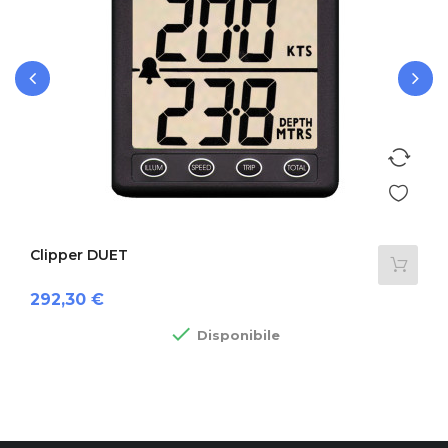
‹
›
Clipper DUET
Prezzo
292,30 €

Disponibile