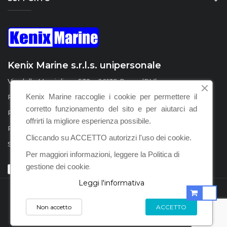

Kenix Marine s.r.l.s. unipersonale
Via della Marcigliana 532 - 00139 Roma (RM)
Kenix Marine raccoglie i cookie per permettere il
P.I. / C.F. : IT15555231008
corretto funzionamento del sito e per aiutarci ad
REA : RM – 1598924
offrirti la migliore esperienza possibile.
PEC :
kenix.marine@legalmail.it
Cliccando su ACCETTO autorizzi l'uso dei cookie.
SDI : KRRH6B9
Per maggiori informazioni, leggere la Politica di
gestione dei cookie
.
Leggi l'informativa
POWERED BY KENIX MARINE S.R.L.S. © 2021
Non accetto
ACCETTO