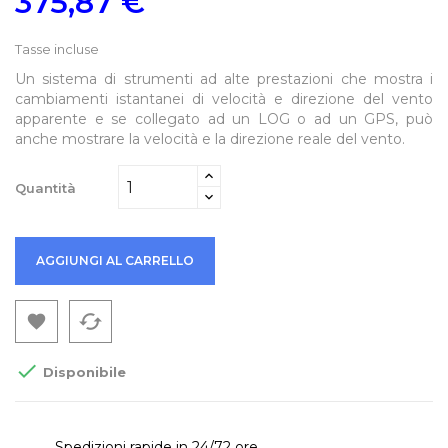
375,87 €
Tasse incluse
Un
sistema di strumenti
ad alte prestazioni che
mostra i
cambiamenti
istantanei di
velocità
e direzione del vento
apparente
e
se collegato ad
un LOG o
ad un GPS
, può
anche
mostrare la
velocità
e la direzione reale del vento
.
Quantità
AGGIUNGI AL CARRELLO
cached


Disponibile
Spedizioni rapide in 24/72 ore