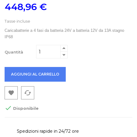
448,96 €
Tasse incluse
Caricabatterie a 4 fasi da batteria 24V a batteria 12V da 13A stagno
IP68
Quantità
AGGIUNGI AL CARRELLO
cached


Disponibile
Spedizioni rapide in 24/72 ore