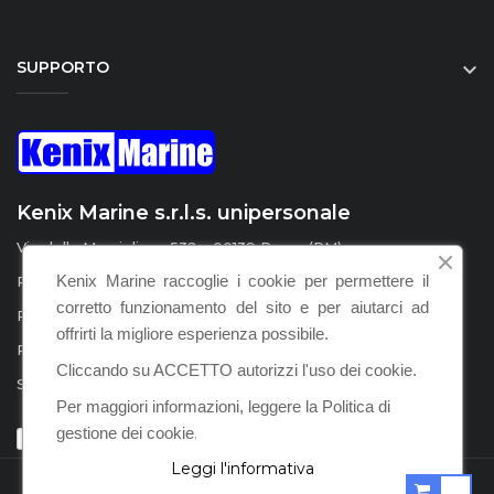
SUPPORTO

Kenix Marine s.r.l.s. unipersonale
Via della Marcigliana 532 - 00139 Roma (RM)
Kenix Marine raccoglie i cookie per permettere il
P.I. / C.F. : IT15555231008
corretto funzionamento del sito e per aiutarci ad
REA : RM – 1598924
offrirti la migliore esperienza possibile.
PEC :
kenix.marine@legalmail.it
Cliccando su ACCETTO autorizzi l'uso dei cookie.
SDI : KRRH6B9
Per maggiori informazioni, leggere la Politica di
gestione dei cookie
.
Leggi l'informativa
POWERED BY KENIX MARINE S.R.L.S. © 2021