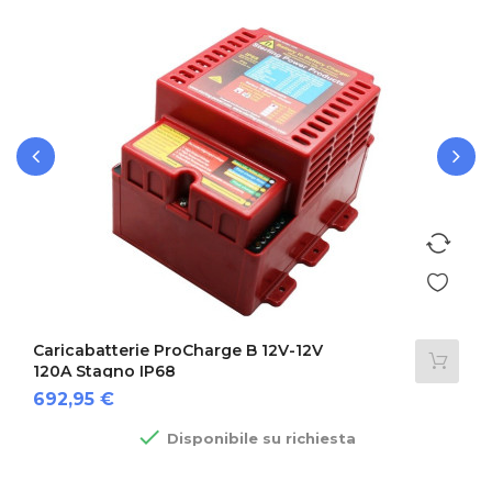
‹
›
Caricabatterie ProCharge B 12V-12V
120A Stagno IP68
Prezzo
692,95 €

Disponibile su richiesta