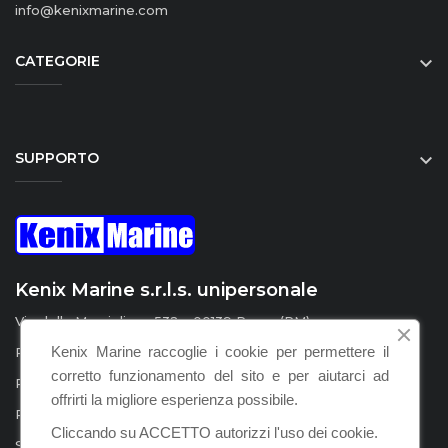
info@kenixmarine.com
CATEGORIE

SUPPORTO

Kenix Marine s.r.l.s. unipersonale
Via della Marcigliana 532 - 00139 Roma (RM)
Kenix Marine raccoglie i cookie per permettere il
P.I. / C.F. : IT15555231008
corretto funzionamento del sito e per aiutarci ad
REA : RM – 1598924
offrirti la migliore esperienza possibile.
PEC :
kenix.marine@legalmail.it
Cliccando su ACCETTO autorizzi l'uso dei cookie.
SDI : KRRH6B9