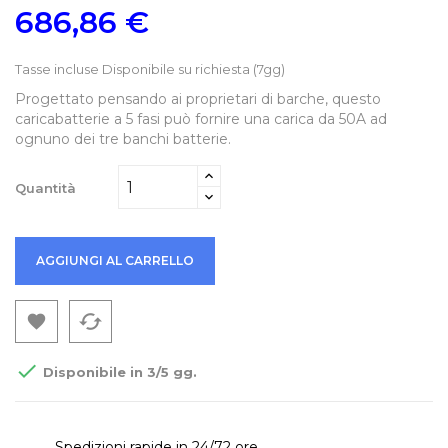
686,86 €
Tasse incluse
Disponibile su richiesta (7gg)
Progettato pensando ai proprietari di barche, questo
caricabatterie a 5 fasi può fornire una carica da 50A ad
ognuno dei tre banchi batterie.
Quantità
AGGIUNGI AL CARRELLO
cached


Disponibile in 3/5 gg.
Spedizioni rapide in 24/72 ore