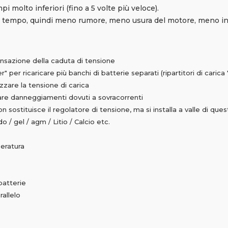
pi molto inferiori (fino a 5 volte più veloce).
or tempo, quindi meno rumore, meno usura del motore, meno 
pensazione della caduta di tensione
" per ricaricare più banchi di batterie separati (ripartitori di carica 
zzare la tensione di carica
tare danneggiamenti dovuti a sovracorrenti
 sostituisce il regolatore di tensione, ma si installa a valle di ques
 / gel / agm / Litio / Calcio etc.
eratura
batterie
rallelo