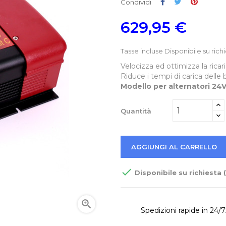
Condividi
Twitta
Pinteres
Condividi
629,95 €
Tasse incluse
Disponibile su richi
Velocizza ed ottimizza la ricari
Riduce i tempi di carica delle b
Modello per alternatori 24
Quantità
AGGIUNGI AL CARRELLO

Disponibile su richiesta 

Spedizioni rapide in 24/