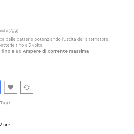
t
esta (7gg)
ca delle batterie potenziando l'uscita dell'alternatore.
atterie fino a 5 volte.
V fino a 80 Ampere di corrente massima
cached

(7gg)
72 ore