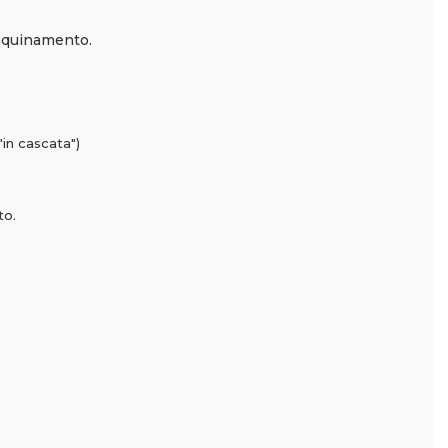
inquinamento.
"in cascata")
to.