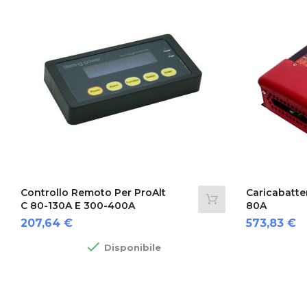
Controllo Remoto Per ProAlt
Caricabatter
C 80-130A E 300-400A
80A
Prezzo
Prezzo
207,64 €
573,83 €

Disponibile