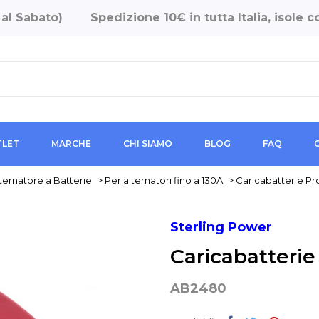
 al Sabato)
Spedizione 10€ in tutta Italia, isole
LET
MARCHE
CHI SIAMO
BLOG
FAQ
ternatore a Batterie
>
Per alternatori fino a 130A
>
Caricabatterie Pr
Sterling Power
Caricabatterie
AB2480