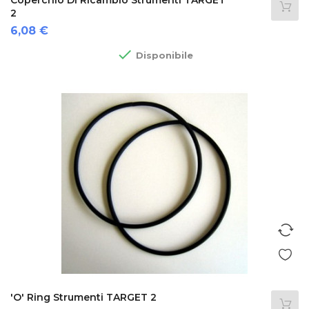
Coperchio Di Ricambio Strumenti TARGET
2
Prezzo
6,08 €

Disponibile
'O' Ring Strumenti TARGET 2