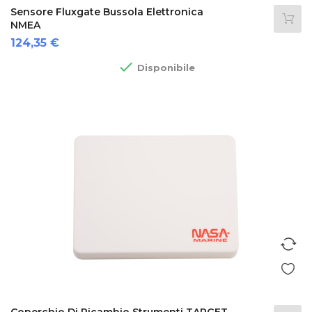
Sensore Fluxgate Bussola Elettronica
NMEA
Prezzo
124,35 €

Disponibile