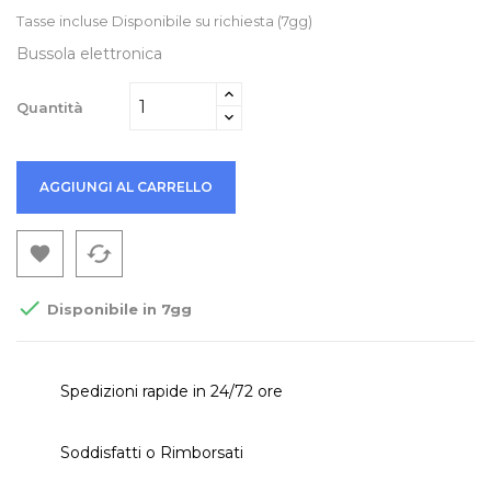
Tasse incluse
Disponibile su richiesta (7gg)
Bussola elettronica
Quantità
AGGIUNGI AL CARRELLO
cached


Disponibile in 7gg
Spedizioni rapide in 24/72 ore
Soddisfatti o Rimborsati