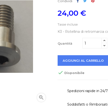
Condividi
Twitta
Pinteres
Condividi
24,00 €
Tasse incluse
K3 - Rotellina di retromarcia 
Quantità
AGGIUNGI AL CARRELLO

Disponibile
Spedizioni rapide in 24/

Soddisfatti o Rimborsati