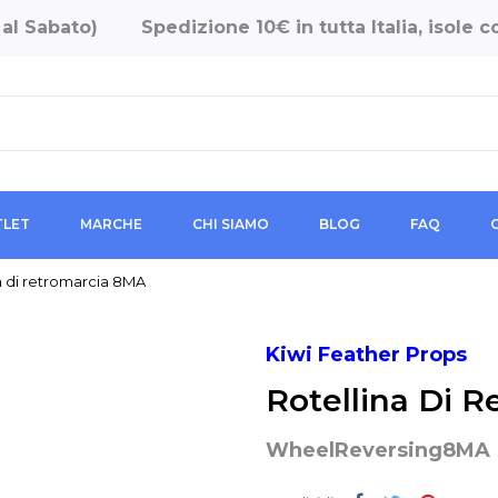
 al Sabato)
Spedizione 10€ in tutta Italia, isole
LET
MARCHE
CHI SIAMO
BLOG
FAQ
a di retromarcia 8MA
Kiwi Feather Props
Rotellina Di 
WheelReversing8MA