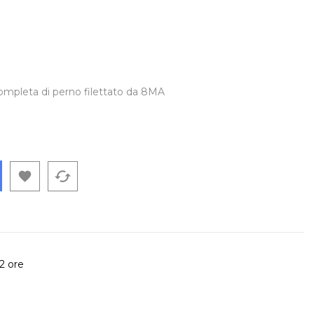
t
completa di perno filettato da 8MA
cached

72 ore