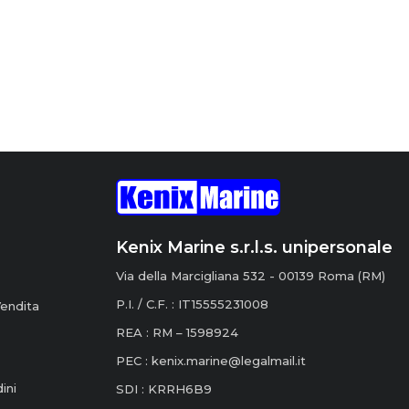
Kenix Marine s.r.l.s. unipersonale
Via della Marcigliana 532 - 00139 Roma (RM)
P.I. / C.F. : IT15555231008
Vendita
REA : RM – 1598924
PEC :
kenix.marine@legalmail.it
ini
SDI : KRRH6B9