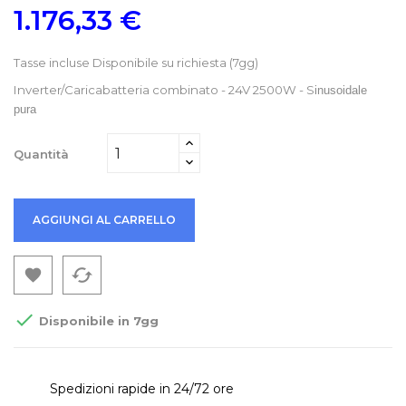
1.176,33 €
Tasse incluse
Disponibile su richiesta (7gg)
Inverter/Caricabatteria combinato - 24V 2500W - S
inusoidale
pura
Quantità
AGGIUNGI AL CARRELLO
cached


Disponibile in 7gg
Spedizioni rapide in 24/72 ore