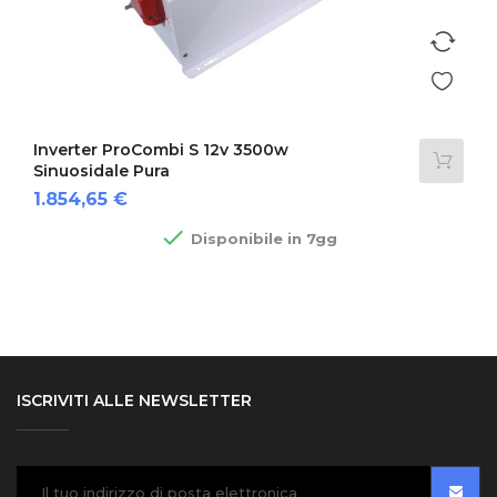
Inverter ProCombi S 12v 3500w
Sinuosidale Pura
Prezzo
1.854,65 €

Disponibile in 7gg
ISCRIVITI ALLE NEWSLETTER