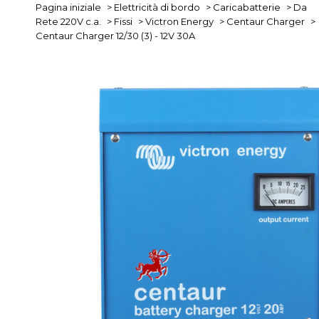
Pagina iniziale
>
Elettricità di bordo
>
Caricabatterie
>
Da
Rete 220V c.a.
>
Fissi
>
Victron Energy
>
Centaur Charger
>
Centaur Charger 12/30 (3) - 12V 30A