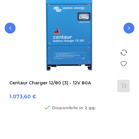
‹
›
Centaur Charger 12/80 (3) - 12V 80A
Prezzo
1.073,60 €

Disponibile in 2 gg.