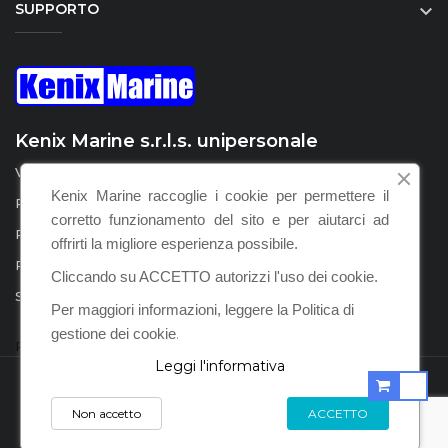
SUPPORTO

Kenix Marine s.r.l.s. unipersonale
Via della Marcigliana 532 - 00139 Roma (RM)
Kenix Marine raccoglie i cookie per permettere il
P.I. / C.F. : IT15555231008
corretto funzionamento del sito e per aiutarci ad
REA : RM – 1598924
offrirti la migliore esperienza possibile.
PEC :
kenix.marine@legalmail.it
Cliccando su ACCETTO autorizzi l'uso dei cookie.
SDI : KRRH6B9
Per maggiori informazioni, leggere la Politica di
gestione dei cookie
.
Privacy Policy
Leggi l'informativa
POWERED BY KENIX MARINE S.R.L.S. © 2021
Non accetto
ACCETTO